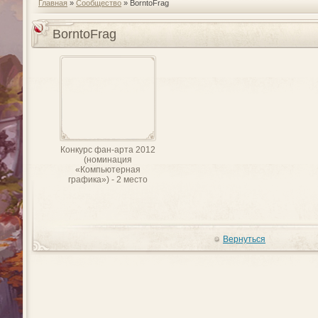
Главная
»
Сообщество
» BorntoFrag
BorntoFrag
Конкурс фан-арта 2012
(номинация
«Компьютерная
графика») - 2 место
Вернуться