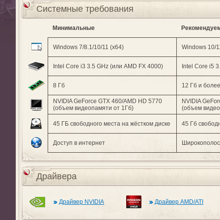
Системные требования
Минимальные
Рекомендуе
Windows 7/8.1/10/11 (x64)
Windows 10/11
Intel Core i3 3.5 GHz (или AMD FX 4000)
Intel Core i5
8 Гб
12 Гб и боле
NVIDIA GeForce GTX 460/AMD HD 5770
NVIDIA GeFo
(объем видеопамяти от 1Гб)
(объем видео
45 ГБ свободного места на жёстком диске
45 Гб свобод
Доступ в интернет
Широкополос
Драйвера
Драйвер NVIDIA
Драйвер AMD/ATI