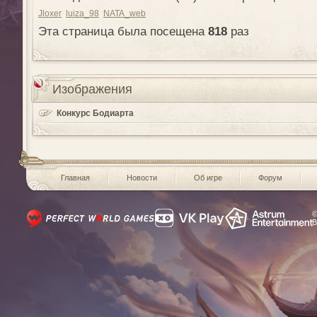
Jloxer
luiza_98
NATA_web
Эта страница была посещена
818
раз
Изображения
Конкурс Бодиарта
Главная
Новости
Об игре
Форум
©
В