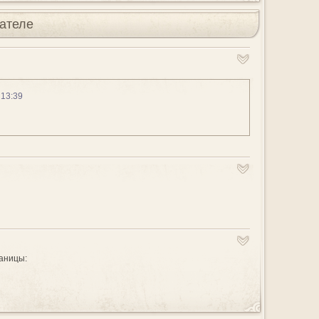
ателе
6
13:39
аницы:
з