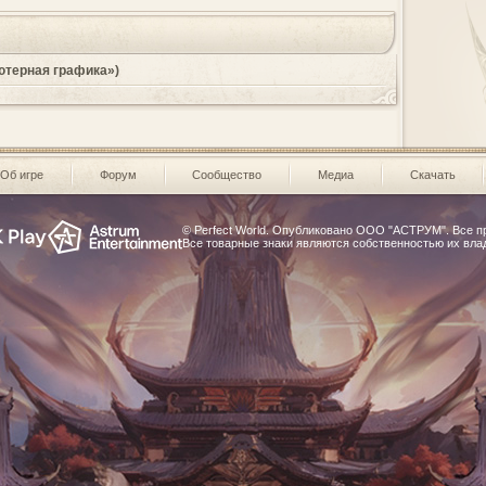
ютерная графика»)
Об игре
Форум
Сообщество
Медиа
Скачать
© Perfect World. Опубликовано
ООО "АСТРУМ"
. Все 
Все товарные знаки являются собственностью их вла