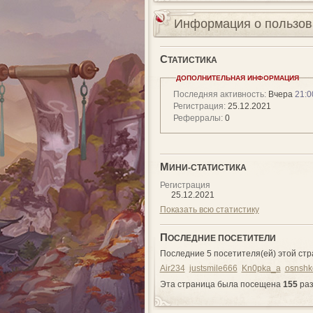
Информация о пользов
С
ТАТИСТИКА
ДОПОЛНИТЕЛЬНАЯ ИНФОРМАЦИЯ
Последняя активность:
Вчера
21:0
Регистрация:
25.12.2021
Реферралы:
0
М
ИНИ-СТАТИСТИКА
Регистрация
25.12.2021
Показать всю статистику
П
ОСЛЕДНИЕ ПОСЕТИТЕЛИ
Последние 5 посетителя(ей) этой стр
Air234
justsmile666
Kn0pka_a
osnshk
Эта страница была посещена
155
ра