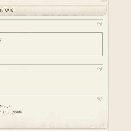
ателе
0
аницы:
ola40
Qsprite
з