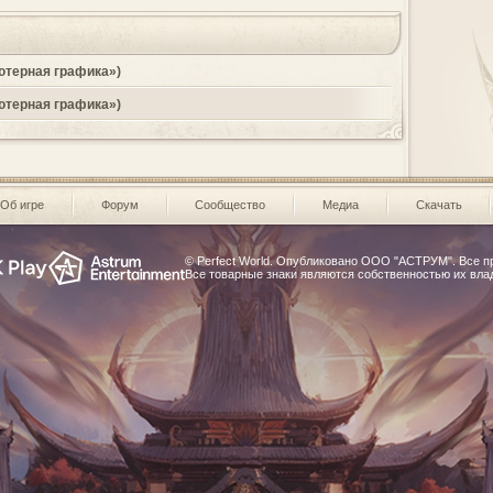
ютерная графика»)
ютерная графика»)
Об игре
Форум
Сообщество
Медиа
Скачать
© Perfect World. Опубликовано
ООО "АСТРУМ"
. Все 
Все товарные знаки являются собственностью их вла