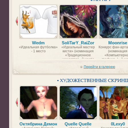
Wedm
SoliTarY_RaiZor
Moonrise
«Идеальная футболка»
«Идеальный мастер
Конкурс фан-арта
- 1 место
кисти» (номинация
(номинация
«Традиционное
«Компьютерн
искусство) - 2 место
графика») - 1 м
Перейти в галерею
• ХУДОЖЕСТВЕННЫЕ СКРИН
Октябрина Демон
Quelle Quelle
0Lexy0