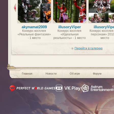
akynamat2009
illusoryViper
illusoryVip
Конкурс косплея
Конкурс косплея
Конкурс косплея
«Реальные фантазии»
«Идеальная
персонаж» 2010
- 1 место
реальность» - 1 место
место
Перейти в галерею
Главная
Новости
Об игре
Форум
©
В