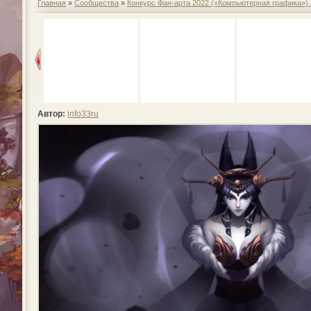
Главная
»
Сообщества
»
Конкурс Фан-арта 2022 («Компьютерная графика»)
Автор:
info33ru