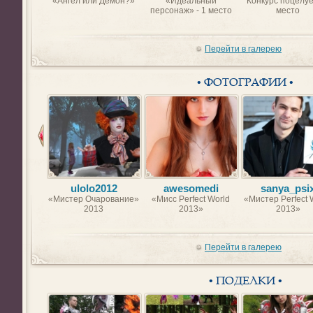
«Ангел или Демон?»
«Идеальный
Конкурс поцелуе
персонаж» - 1 место
место
Перейти в галерею
• ФОТОГРАФИИ •
ulolo2012
awesomedi
sanya_psi
«Мистер Очарование»
«Мисс Perfect World
«Мистер Perfect 
2013
2013»
2013»
Перейти в галерею
• ПОДЕЛКИ •