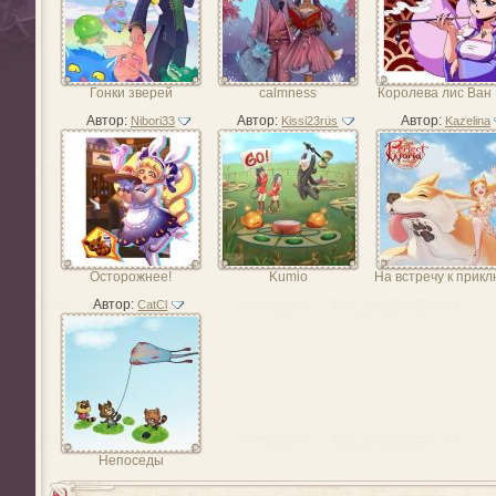
Гонки зверей
calmness
Королева лис Ван
Автор:
Автор:
Автор:
Nibori33
Kissi23rus
Kazelina
Осторожнее!
Kumio
На встречу к прик
Автор:
CatCl
Непоседы