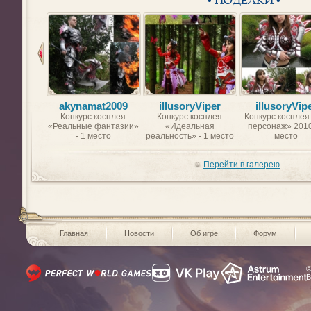
• ПОДЕЛКИ •
akynamat2009
illusoryViper
illusoryVip
Конкурс косплея
Конкурс косплея
Конкурс косплея
«Реальные фантазии»
«Идеальная
персонаж» 2010
- 1 место
реальность» - 1 место
место
Перейти в галерею
Главная
Новости
Об игре
Форум
©
В