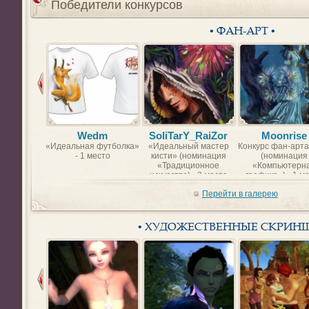
Победители конкурсов
• ФАН-АРТ •
Wedm
SoliTarY_RaiZor
Moonrise
«Идеальная футболка»
«Идеальный мастер
Конкурс фан-арта
- 1 место
кисти» (номинация
(номинация
«Традиционное
«Компьютерн
искусство) - 2 место
графика») - 1 м
Перейти в галерею
• ХУДОЖЕСТВЕННЫЕ СКРИН