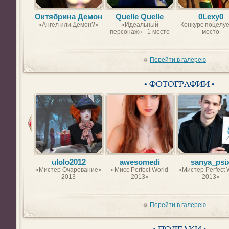
Октябрина Демон
Quelle Quelle
0Lexy0
«Ангел или Демон?»
«Идеальный
Конкурс поцелуе
персонаж» - 1 место
место
Перейти в галерею
• ФОТОГРАФИИ •
ulolo2012
awesomedi
sanya_psi
«Мистер Очарование»
«Мисс Perfect World
«Мистер Perfect 
2013
2013»
2013»
Перейти в галерею