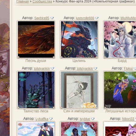
Главная
»
Сообщества
» Конкурс Фан-арта 2024 («Компьютерная графика»)
Автор:
Автор:
Автор:
Saphira95
justsmile666
MiuMiuMio
Песнь души
Цилинь
Бард
Автор:
Автор:
Автор:
tolstyankin
tolstyankin
Floksi
Таинство леса
Син и имперюшки
Лягушачья истор
Автор:
Автор:
Автор:
Lykaffka
ivyblue
Nibori33