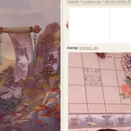
Главная
»
Сообщества
»
Мистер Perfect W
Автор:
shreder_dis