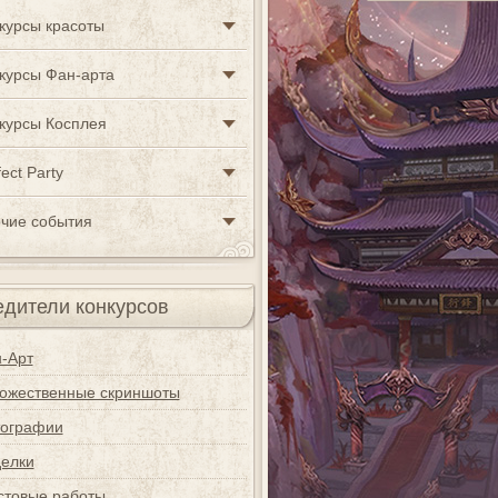
курсы красоты
курсы Фан-арта
курсы Косплея
ect Party
чие события
дители конкурсов
-Арт
ожественные скриншоты
ографии
елки
стовые работы