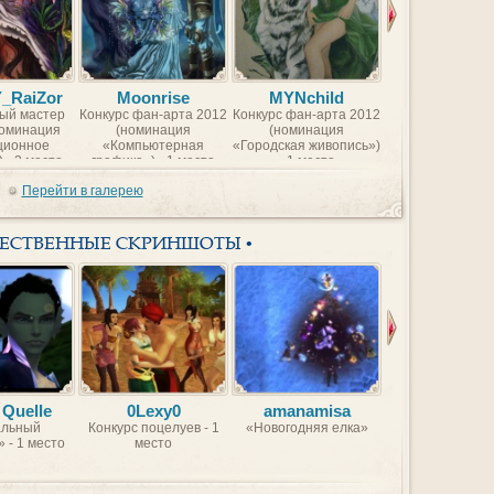
Y_RaiZor
Moonrise
MYNchild
BorntoFr
ый мастер
Конкурс фан-арта 2012
Конкурс фан-арта 2012
Конкурс фан-арт
номинация
(номинация
(номинация
(номинаци
ционное
«Компьютерная
«Городская живопись»)
«Компьютер
 - 2 место
графика») - 1 место
- 1 место
графика») - 2 
Перейти в галерею
ЖЕСТВЕННЫЕ СКРИНШОТЫ •
 Quelle
0Lexy0
amanamisa
VBVB
льный
Конкурс поцелуев - 1
«Новогодняя елка»
Красавицы Идеа
 - 1 место
место
Мира