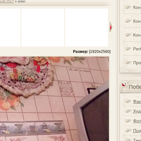
orld 2017
» orion
Кон
Кон
Кон
Perf
Размер:
[1920x2560]
Про
Побе
Фан
Худ
Фот
Под
Тек