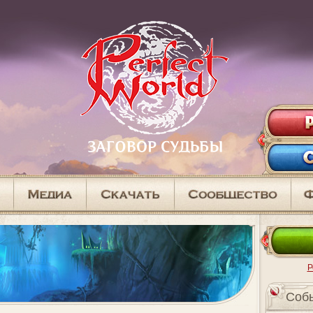
Р
Cоб