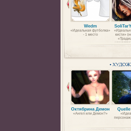
Wedm
SoliTar
«Идеальная футболка»
«Идеальн
- 1 место
кисти» (
«Тради
искусство)
• ХУДО
Октябрина Демон
Quelle
«Ангел или Демон?»
«Идеа
персонаж»