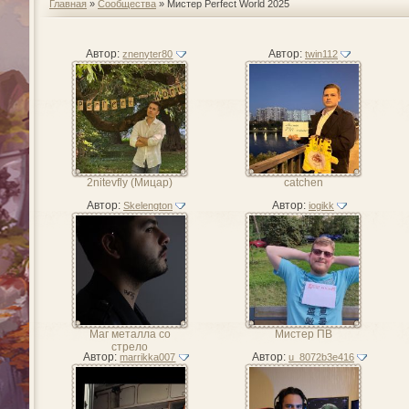
Главная
»
Сообщества
» Мистер Perfect World 2025
Автор:
Автор:
znenyter80
twin112
2nitevfly (Мицар)
catchen
Автор:
Автор:
Skelengton
iogikk
Маг металла со
Мистер ПВ
стрело
Автор:
Автор:
marrikka007
u_8072b3e416