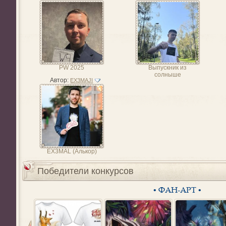
PW 2025
Выпускник из
солныше
Автор:
EX3MAJI
EX3MAL (Алькор)
Победители конкурсов
• ФАН-АРТ •