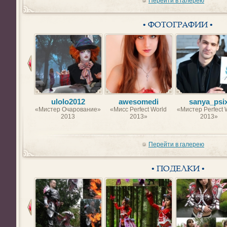
Перейти в галерею
• ФОТОГРАФИИ •
ulolo2012
awesomedi
sanya_psi
«Мистер Очарование»
«Мисс Perfect World
«Мистер Perfect 
2013
2013»
2013»
Перейти в галерею
• ПОДЕЛКИ •