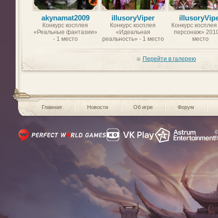
akynamat2009
illusoryViper
illusoryVip
Конкурс косплея
Конкурс косплея
Конкурс косплея
«Реальные фантазии»
«Идеальная
персонаж» 2010
- 1 место
реальность» - 1 место
место
Перейти в галерею
Главная
Новости
Об игре
Форум
©
В