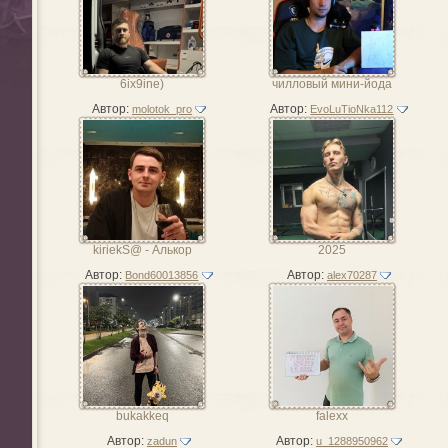
6ix9ine)
чилловый мини-йода
Автор:
Автор:
molotok_pro
EvoLuTioNka112
kiriekS@ - Алькор
2025
Автор:
Автор:
Bond60013856
alex70287
bukakkeq
falexx
Автор:
Автор:
zadun
u_1288950962