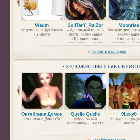
Wedm
SoliTarY_RaiZor
Moonrise
«Идеальная футболка»
«Идеальный мастер
Конкурс фан-арта
- 1 место
кисти» (номинация
(номинация
«Традиционное
«Компьютерн
искусство) - 2 место
графика») - 1 м
Перейти в галерею
• ХУДОЖЕСТВЕННЫЕ СКРИН
Октябрина Демон
Quelle Quelle
0Lexy0
«Ангел или Демон?»
«Идеальный
Конкурс поцелуе
персонаж» - 1 место
место