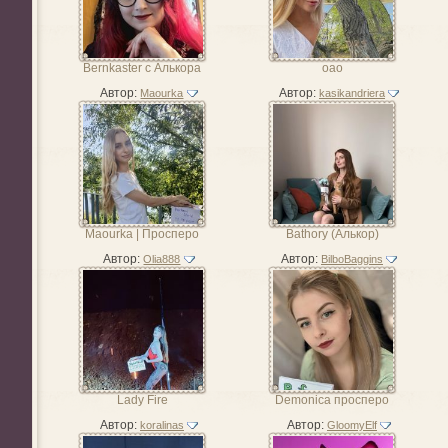
Bernkaster c Алькора
оао
Автор:
Автор:
Maourka
kasikandriera
Maourka | Просперо
Bathory (Алькор)
Автор:
Автор:
Olia888
BilboBaggins
Lady Fire
Demonica просперо
Автор:
Автор:
koralinas
GloomyElf