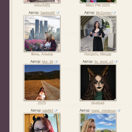
miruchi[5]
Мисс PW 2025
Автор:
Автор:
Saphira95
Mr.Gregori
Фень, Алькор
Насрать, Мицар
Автор:
Автор:
Mur_69
Xx_AnnA_xX
2025
deatsad
Автор:
Автор:
julia963
magic_zhenkouu