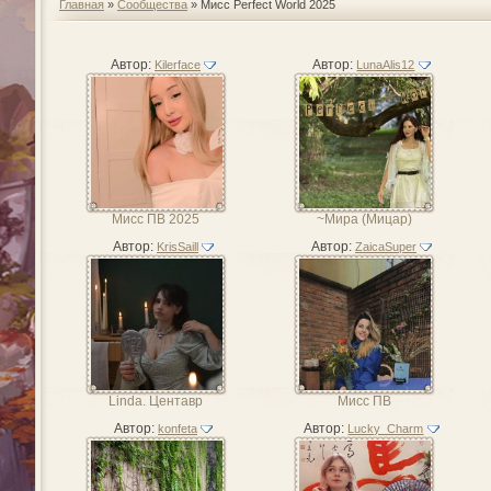
Главная
»
Сообщества
» Мисс Perfect World 2025
Автор:
Автор:
Kilerface
LunaAlis12
Мисс ПВ 2025
~Мира (Мицар)
Автор:
Автор:
KrisSaill
ZaicaSuper
Linda. Центавр
Мисс ПВ
Автор:
Автор:
konfeta
Lucky_Charm