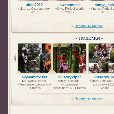
ulolo2012
awesomedi
sanya_psi
«Мистер Очарование»
«Мисс Perfect World
«Мистер Perfect 
2013
2013»
2013»
Перейти в галерею
• ПОДЕЛКИ •
akynamat2009
illusoryViper
illusoryVip
Конкурс косплея
Конкурс косплея
Конкурс косплея
«Реальные фантазии»
«Идеальная
персонаж» 2010
- 1 место
реальность» - 1 место
место
Перейти в галерею