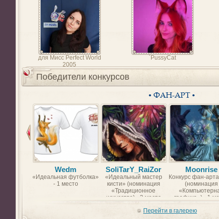
для Мисс Perfect World
`PussyCat
2005
Победители конкурсов
• ФАН-АРТ •
Wedm
SoliTarY_RaiZor
Moonrise
«Идеальная футболка»
«Идеальный мастер
Конкурс фан-арта
- 1 место
кисти» (номинация
(номинация
«Традиционное
«Компьютерн
искусство) - 2 место
графика») - 1 м
Перейти в галерею