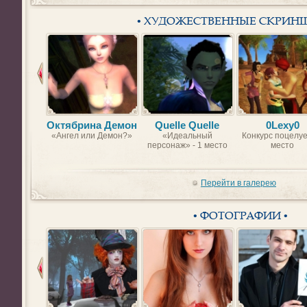
• ХУДОЖЕСТВЕННЫЕ СКРИН
Октябрина Демон
Quelle Quelle
0Lexy0
«Ангел или Демон?»
«Идеальный
Конкурс поцелуе
персонаж» - 1 место
место
Перейти в галерею
• ФОТОГРАФИИ •