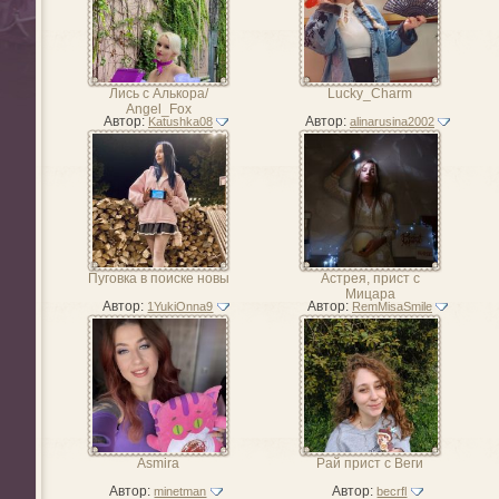
Лись с Алькора/
Lucky_Charm
Angel_Fox
Автор:
Автор:
Katushka08
alinarusina2002
Пуговка в поиске новы
Астрeя, прист с
Мицара
Автор:
Автор:
1YukiOnna9
RemMisaSmile
Asmira
Рай прист с Веги
Автор:
Автор:
minetman
becrfl