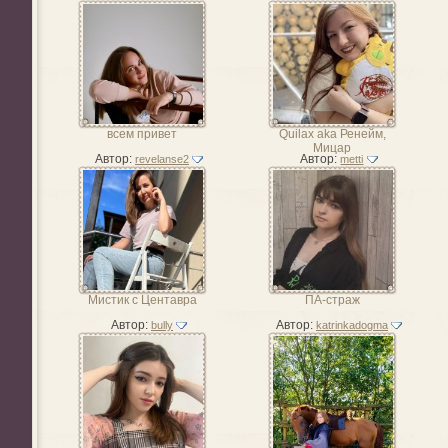
всем привет
Quilax aka Ренейм,
Мицар
Автор:
Автор:
revelanse2
metti
Мистик с Центавра
ПА-страж
Автор:
Автор:
bully
katrinkadogma