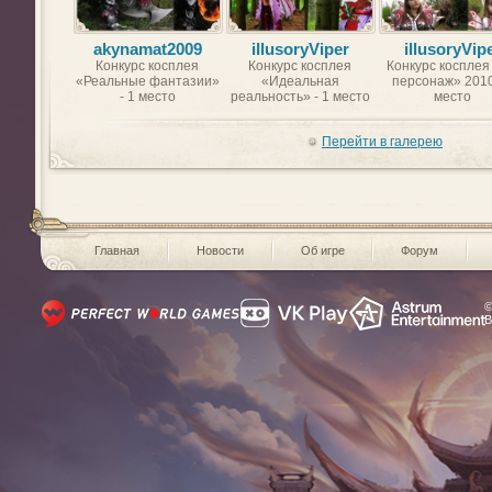
akynamat2009
illusoryViper
illusoryVip
Конкурс косплея
Конкурс косплея
Конкурс косплея
«Реальные фантазии»
«Идеальная
персонаж» 2010
- 1 место
реальность» - 1 место
место
Перейти в галерею
Главная
Новости
Об игре
Форум
©
В