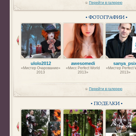
Перейти в галерею
• ФОТОГРАФИИ •
ulolo2012
awesomedi
sanya_psi
«Мистер Очарование»
«Мисс Perfect World
«Мистер Perfect 
2013
2013»
2013»
Перейти в галерею
• ПОДЕЛКИ •