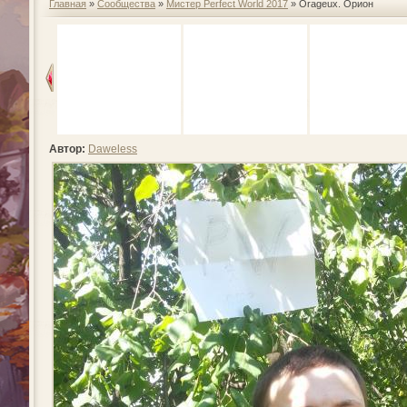
Главная
»
Сообщества
»
Мистер Perfect World 2017
» Orageux. Орион
Автор:
Daweless