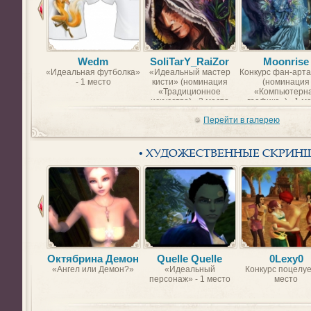
Wedm
SoliTarY_RaiZor
Moonrise
«Идеальная футболка»
«Идеальный мастер
Конкурс фан-арта
- 1 место
кисти» (номинация
(номинация
«Традиционное
«Компьютерн
искусство) - 2 место
графика») - 1 м
Перейти в галерею
• ХУДОЖЕСТВЕННЫЕ СКРИН
Октябрина Демон
Quelle Quelle
0Lexy0
«Ангел или Демон?»
«Идеальный
Конкурс поцелуе
персонаж» - 1 место
место