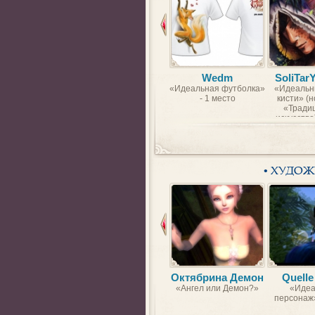
Wedm
SoliTar
«Идеальная футболка»
«Идеальн
- 1 место
кисти» (
«Тради
искусство)
• ХУДО
Октябрина Демон
Quelle
«Ангел или Демон?»
«Идеа
персонаж»