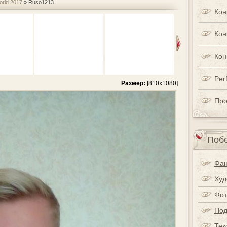
orld 2017
» Ruso1213
Кон
Кон
Кон
Perf
Размер:
[810x1080]
Про
Побе
Фан
Худ
Фот
Под
Тек