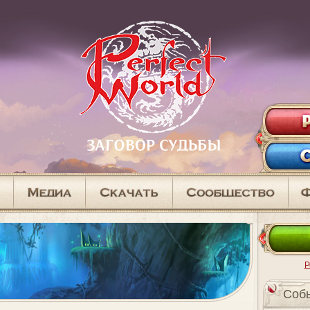
Р
Cоб