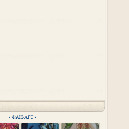
• ФАН-АРТ •