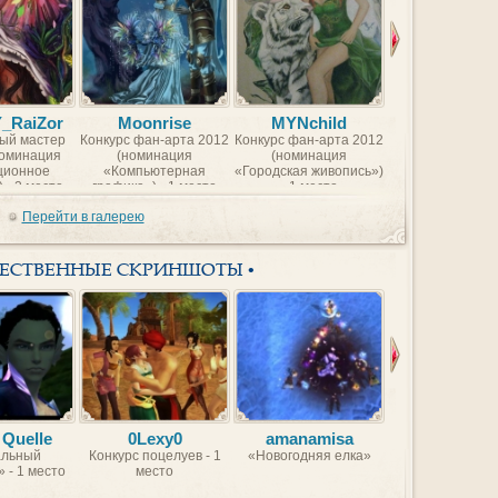
Y_RaiZor
Moonrise
MYNchild
BorntoFr
ый мастер
Конкурс фан-арта 2012
Конкурс фан-арта 2012
Конкурс фан-арт
номинация
(номинация
(номинация
(номинаци
ционное
«Компьютерная
«Городская живопись»)
«Компьютер
 - 2 место
графика») - 1 место
- 1 место
графика») - 2 
Перейти в галерею
ЖЕСТВЕННЫЕ СКРИНШОТЫ •
 Quelle
0Lexy0
amanamisa
VBVB
льный
Конкурс поцелуев - 1
«Новогодняя елка»
Красавицы Идеа
 - 1 место
место
Мира