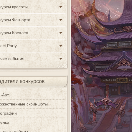
курсы красоты
курсы Фан-арта
курсы Косплея
ect Party
чие события
дители конкурсов
-Арт
ожественные скриншоты
ографии
елки
стовые работы