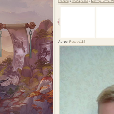
Главная
»
Сообщества
»
Мистер Perfect W
Автор:
Rusooo112