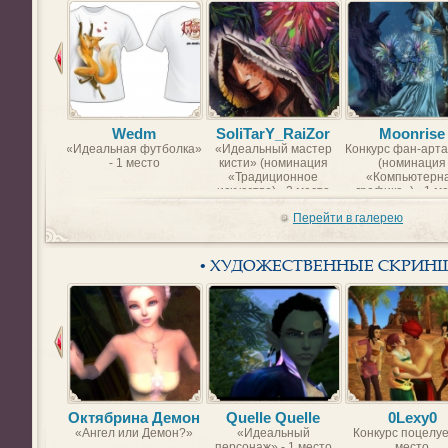
Wedm
SoliTarY_RaiZor
Moonrise
«Идеальная футболка»
«Идеальный мастер
Конкурс фан-арта
- 1 место
кисти» (номинация
(номинация
«Традиционное
«Компьютерн
искусство) - 2 место
графика») - 1 м
Перейти в галерею
• ХУДОЖЕСТВЕННЫЕ СКРИН
Октябрина Демон
Quelle Quelle
0Lexy0
«Ангел или Демон?»
«Идеальный
Конкурс поцелуе
персонаж» - 1 место
место