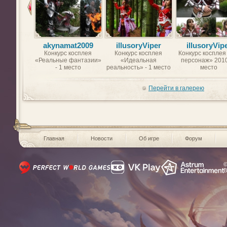
akynamat2009
illusoryViper
illusoryVip
Конкурс косплея
Конкурс косплея
Конкурс косплея
«Реальные фантазии»
«Идеальная
персонаж» 2010
- 1 место
реальность» - 1 место
место
Перейти в галерею
Главная
Новости
Об игре
Форум
©
В