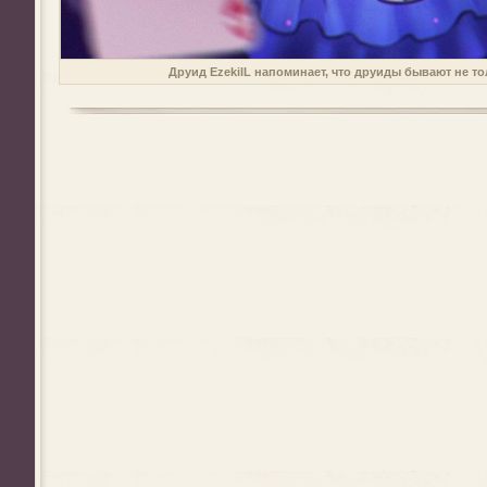
Друид EzekilL напоминает, что друиды бывают не т