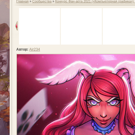
Главная
»
Сообщества
»
Конкурс Фан-арта 2021 («Компьютерная графика»)
Автор:
Air234