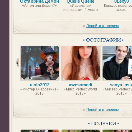
Октябрина Демон
Quelle Quelle
0Lexy0
«Ангел или Демон?»
«Идеальный
Конкурс поцелуе
персонаж» - 1 место
место
Перейти в галерею
• ФОТОГРАФИИ •
ulolo2012
awesomedi
sanya_psi
«Мистер Очарование»
«Мисс Perfect World
«Мистер Perfect 
2013
2013»
2013»
Перейти в галерею
• ПОДЕЛКИ •