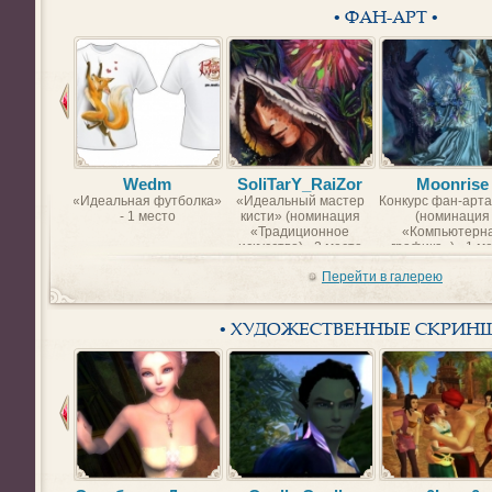
• ФАН-АРТ •
Wedm
SoliTarY_RaiZor
Moonrise
«Идеальная футболка»
«Идеальный мастер
Конкурс фан-арта
- 1 место
кисти» (номинация
(номинация
«Традиционное
«Компьютерн
искусство) - 2 место
графика») - 1 м
Перейти в галерею
• ХУДОЖЕСТВЕННЫЕ СКРИН