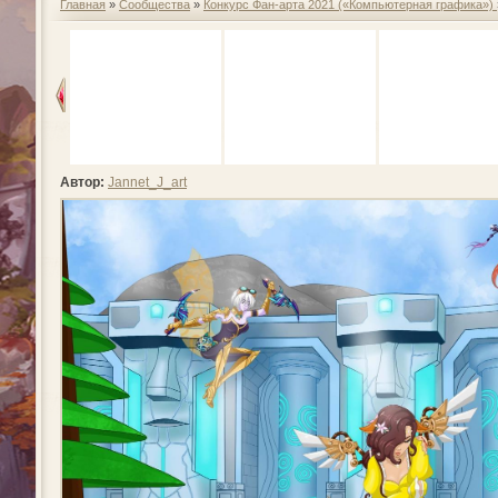
Главная
»
Сообщества
»
Конкурс Фан-арта 2021 («Компьютерная графика»)
Автор:
Jannet_J_art