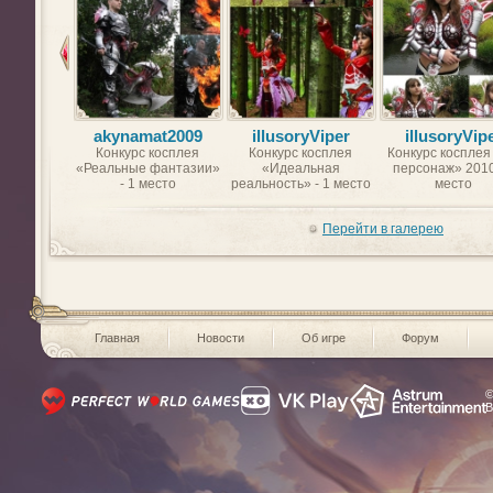
akynamat2009
illusoryViper
illusoryVip
Конкурс косплея
Конкурс косплея
Конкурс косплея
«Реальные фантазии»
«Идеальная
персонаж» 2010
- 1 место
реальность» - 1 место
место
Перейти в галерею
Главная
Новости
Об игре
Форум
©
В