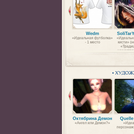
Wedm
SoliTar
«Идеальная футболка»
«Идеальн
- 1 место
кисти» (
«Тради
искусство)
• ХУДО
Октябрина Демон
Quelle
«Ангел или Демон?»
«Идеа
персонаж»