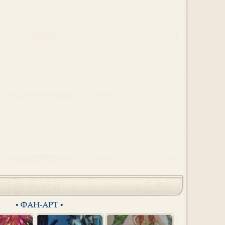
• ФАН-АРТ •