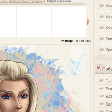
а 2021 («Компьютерная графика»)
» Портрет персонажа
Кон
Кон
Кон
Perf
Размер:
[1000x1334]
Про
Побе
Фан
Худ
Фот
Под
Тек