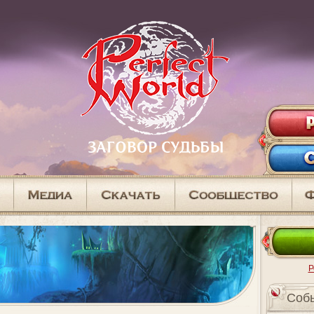
Р
Cоб