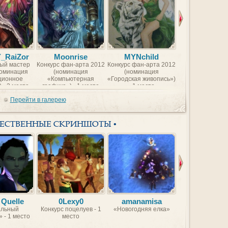
Y_RaiZor
Moonrise
MYNchild
BorntoFr
ый мастер
Конкурс фан-арта 2012
Конкурс фан-арта 2012
Конкурс фан-арт
номинация
(номинация
(номинация
(номинаци
ционное
«Компьютерная
«Городская живопись»)
«Компьютер
 - 2 место
графика») - 1 место
- 1 место
графика») - 2 
Перейти в галерею
ЖЕСТВЕННЫЕ СКРИНШОТЫ •
 Quelle
0Lexy0
amanamisa
VBVB
льный
Конкурс поцелуев - 1
«Новогодняя елка»
Красавицы Идеа
 - 1 место
место
Мира