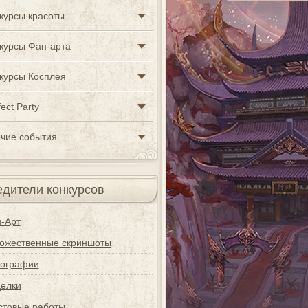
курсы красоты
курсы Фан-арта
курсы Косплея
ect Party
чие события
дители конкурсов
-Арт
ожественные скриншоты
ографии
елки
стовые работы