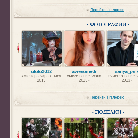
Перейти в галерею
• ФОТОГРАФИИ •
ulolo2012
awesomedi
sanya_psi
«Мистер Очарование»
«Мисс Perfect World
«Мистер Perfect 
2013
2013»
2013»
Перейти в галерею
• ПОДЕЛКИ •