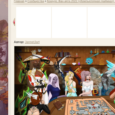
Главная
»
Сообщества
»
Конкурс Фан-арта 2022 («Компьютерная графика»)
Автор:
JannetJart