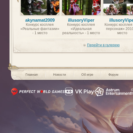
akynamat2009
illusoryViper
illusoryVip
Конкурс косплея
Конкурс косплея
Конкурс косплея
«Реальные фантазии»
«Идеальная
персонаж» 2010
- 1 место
реальность» - 1 место
место
Перейти в галерею
Главная
Новости
Об игре
Форум
©
В