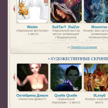
Wedm
SoliTarY_RaiZor
Moonrise
«Идеальная футболка»
«Идеальный мастер
Конкурс фан-арта
- 1 место
кисти» (номинация
(номинация
«Традиционное
«Компьютерн
искусство) - 2 место
графика») - 1 м
Перейти в галерею
• ХУДОЖЕСТВЕННЫЕ СКРИН
Октябрина Демон
Quelle Quelle
0Lexy0
«Ангел или Демон?»
«Идеальный
Конкурс поцелуе
персонаж» - 1 место
место