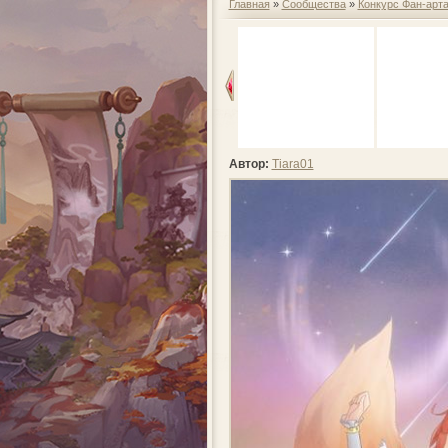
Главная
»
Сообщества
»
Конкурс Фан-арт
Автор:
Tiara01