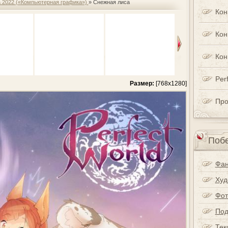
а 2022 («Компьютерная графика»)
» Снежная лиса
Кон
Кон
Кон
Perf
Размер:
[768x1280]
Про
Побе
Фан
Худ
Фот
Под
Тек