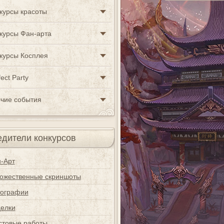
курсы красоты
курсы Фан-арта
курсы Косплея
ect Party
чие события
дители конкурсов
-Арт
ожественные скриншоты
ографии
елки
стовые работы