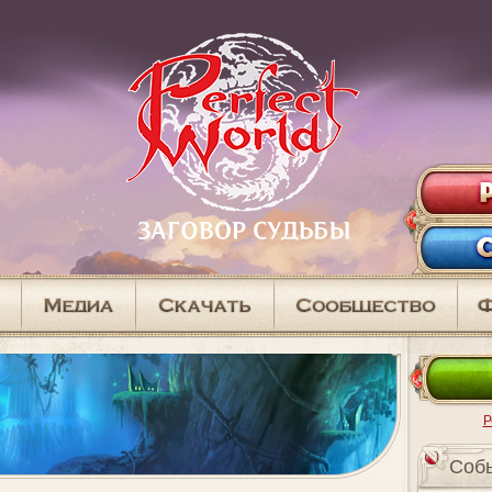
Р
Cоб