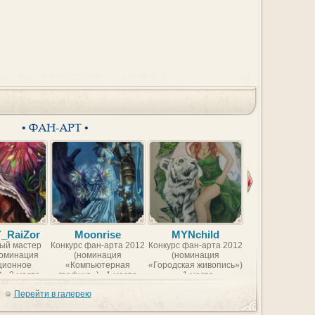
• ФАН-АРТ •
Y_RaiZor
Moonrise
MYNchild
BorntoFr
ый мастер
Конкурс фан-арта 2012
Конкурс фан-арта 2012
Конкурс фан-арт
номинация
(номинация
(номинация
(номинаци
ционное
«Компьютерная
«Городская живопись»)
«Компьютер
 - 2 место
графика») - 1 место
- 1 место
графика») - 2 
Перейти в галерею