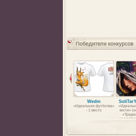
Победители конкурсов
Wedm
SoliTar
«Идеальная футболка»
«Идеальн
- 1 место
кисти» (
«Тради
искусство)