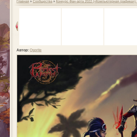
Главная
»
Сообщества
»
Конкурс Фан-арта 2022 («Компьютерная графика»)
Автор:
Qsprite