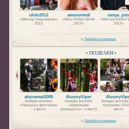
ulolo2012
awesomedi
sanya_psi
«Мистер Очарование»
«Мисс Perfect World
«Мистер Perfect 
2013
2013»
2013»
Перейти в галерею
• ПОДЕЛКИ •
akynamat2009
illusoryViper
illusoryVip
Конкурс косплея
Конкурс косплея
Конкурс косплея
«Реальные фантазии»
«Идеальная
персонаж» 2010
- 1 место
реальность» - 1 место
место
Перейти в галерею