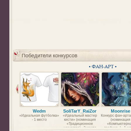
Победители конкурсов
• ФАН-АРТ •
Wedm
SoliTarY_RaiZor
Moonrise
«Идеальная футболка»
«Идеальный мастер
Конкурс фан-арта
- 1 место
кисти» (номинация
(номинация
«Традиционное
«Компьютерн
искусство) - 2 место
графика») - 1 м