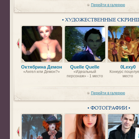
Перейти в галерею
• ХУДОЖЕСТВЕННЫЕ СКРИН
Октябрина Демон
Quelle Quelle
0Lexy0
«Ангел или Демон?»
«Идеальный
Конкурс поцелуе
персонаж» - 1 место
место
Перейти в галерею
• ФОТОГРАФИИ •