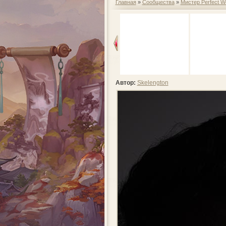
Главная
»
Сообщества
»
Мистер Perfect W
Автор:
Skelengton