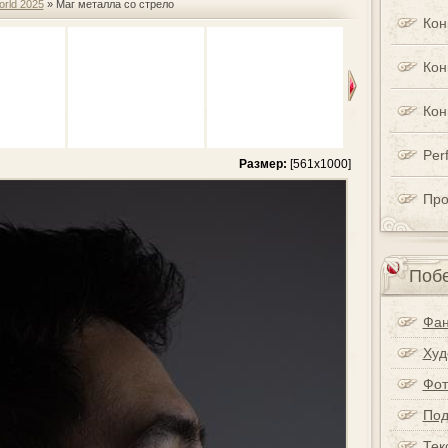
orld 2025
» Маг металла со стрело
Кон
Кон
Кон
Perf
Размер:
[561x1000]
Про
Побе
Фан
Худ
Фот
Под
Тек