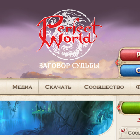
Р
Cоб