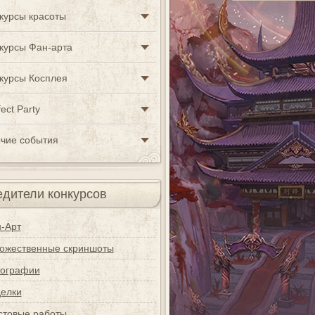
курсы красоты
курсы Фан-арта
курсы Косплея
ect Party
чие события
дители конкурсов
-Арт
ожественные скриншоты
ографии
елки
стовые работы