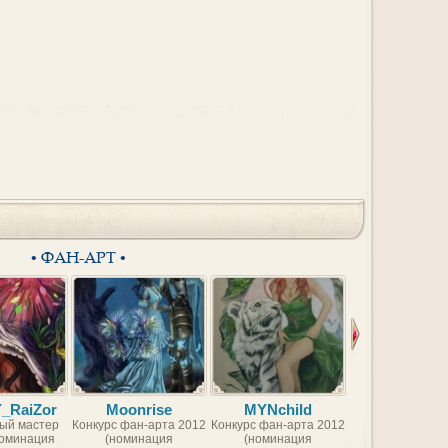
• ФАН-АРТ •
Y_RaiZor
Moonrise
MYNchild
BorntoFr
ый мастер
Конкурс фан-арта 2012
Конкурс фан-арта 2012
Конкурс фан-арт
номинация
(номинация
(номинация
(номинаци