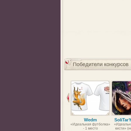
Победители конкурсов
Wedm
SoliTar
«Идеальная футболка»
«Идеальн
- 1 место
кисти» (