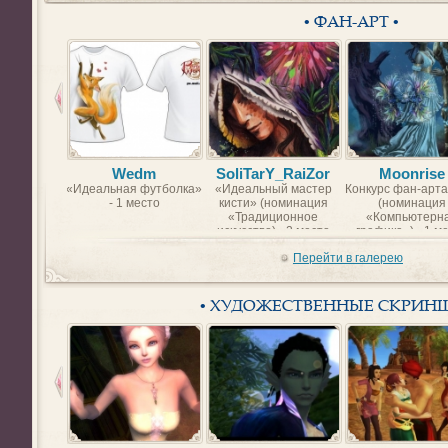
• ФАН-АРТ •
Wedm
SoliTarY_RaiZor
Moonrise
«Идеальная футболка»
«Идеальный мастер
Конкурс фан-арта
- 1 место
кисти» (номинация
(номинация
«Традиционное
«Компьютерн
искусство) - 2 место
графика») - 1 м
Перейти в галерею
• ХУДОЖЕСТВЕННЫЕ СКРИН