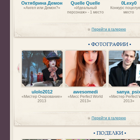
Октябрина Демон
Quelle Quelle
0Lexy0
«Ангел или Демон?»
«Идеальный
Конкурс поцелуе
персонаж» - 1 место
место
Перейти в галерею
• ФОТОГРАФИИ •
ulolo2012
awesomedi
sanya_psi
«Мистер Очарование»
«Мисс Perfect World
«Мистер Perfect 
2013
2013»
2013»
Перейти в галерею
• ПОДЕЛКИ •