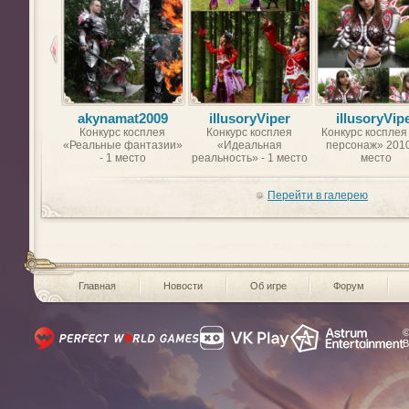
akynamat2009
illusoryViper
illusoryVip
Конкурс косплея
Конкурс косплея
Конкурс косплея
«Реальные фантазии»
«Идеальная
персонаж» 2010
- 1 место
реальность» - 1 место
место
Перейти в галерею
Главная
Новости
Об игре
Форум
©
В