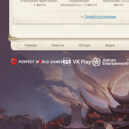
«Реальные фантазии»
«Идеальная
персонаж» 2010
- 1 место
реальность» - 1 место
место
Перейти в галерею
Главная
Новости
Об игре
Форум
©
В