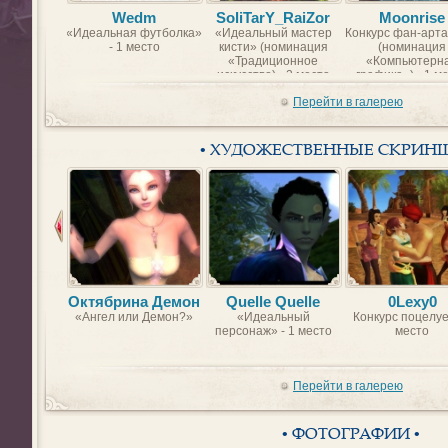
Wedm
SoliTarY_RaiZor
Moonrise
«Идеальная футболка»
«Идеальный мастер
Конкурс фан-арта
- 1 место
кисти» (номинация
(номинация
«Традиционное
«Компьютерн
искусство) - 2 место
графика») - 1 м
Перейти в галерею
• ХУДОЖЕСТВЕННЫЕ СКРИН
Октябрина Демон
Quelle Quelle
0Lexy0
«Ангел или Демон?»
«Идеальный
Конкурс поцелуе
персонаж» - 1 место
место
Перейти в галерею
• ФОТОГРАФИИ •