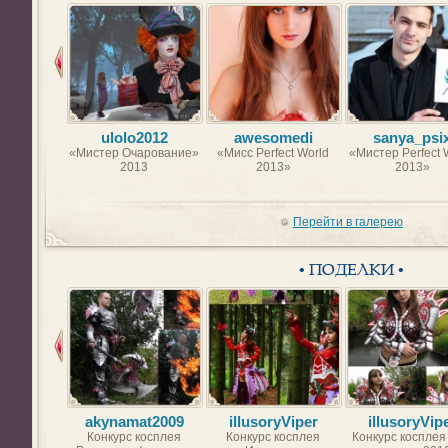
ulolo2012
awesomedi
sanya_psi
«Мистер Очарование»
«Мисс Perfect World
«Мистер Perfect 
2013
2013»
2013»
Перейти в галерею
• ПОДЕЛКИ •
akynamat2009
illusoryViper
illusoryVip
Конкурс косплея
Конкурс косплея
Конкурс косплея