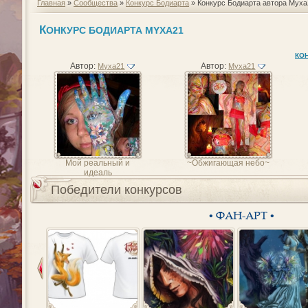
Главная
»
Сообщества
»
Конкурс Бодиарта
» Конкурс Бодиарта автора Myxa
К
ОНКУРС БОДИАРТА MYXA21
КО
Автор:
Автор:
Myxa21
Myxa21
Мой реальный и
~Обжигающая небо~
идеаль
Победители конкурсов
• ФАН-АРТ •