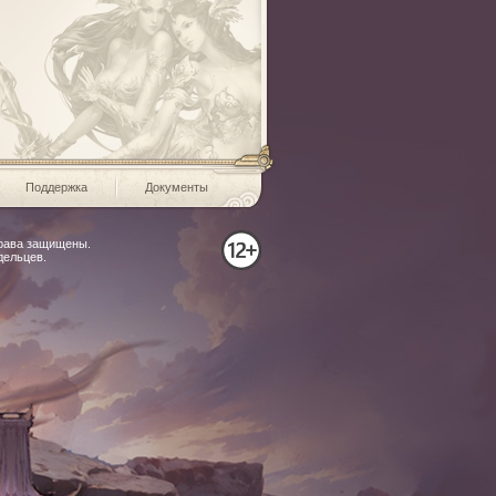
место
«Идеальная елка» -1
«Идеальный
Конкурс фигур из снег
место
Хэллоуин»
и льда
Поддержка
Документы
права защищены.
дельцев.