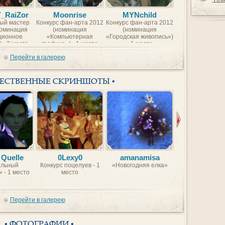
Y_RaiZor
Moonrise
MYNchild
BorntoFr
ый мастер
Конкурс фан-арта 2012
Конкурс фан-арта 2012
Конкурс фан-арт
номинация
(номинация
(номинация
(номинаци
ционное
«Компьютерная
«Городская живопись»)
«Компьютер
 - 2 место
графика») - 1 место
- 1 место
графика») - 2 
Перейти в галерею
ЖЕСТВЕННЫЕ СКРИНШОТЫ •
 Quelle
0Lexy0
amanamisa
VBVB
льный
Конкурс поцелуев - 1
«Новогодняя елка»
Красавицы Идеа
 - 1 место
место
Мира
Перейти в галерею
• ФОТОГРАФИИ •