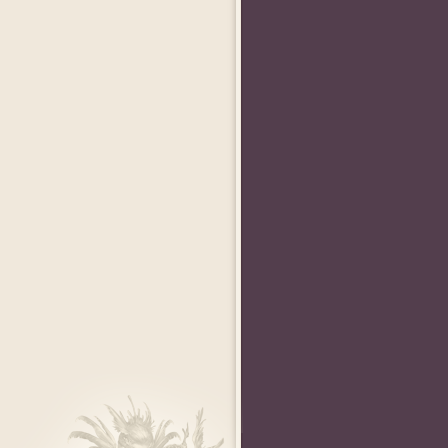
AngelAlice
andychance
Koneko-chan
 World
«Мисс Perfect World
«Мистер Perfect World
«Мисс Perfect World
2011»
2011»
2009»
e
ElleZ
Shliapa_Red
Krinolin