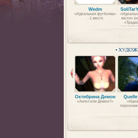
Wedm
SoliTar
«Идеальная футболка»
«Идеальн
- 1 место
кисти» (
«Тради
искусство)
• ХУДО
Октябрина Демон
Quelle
«Ангел или Демон?»
«Идеа
персонаж»