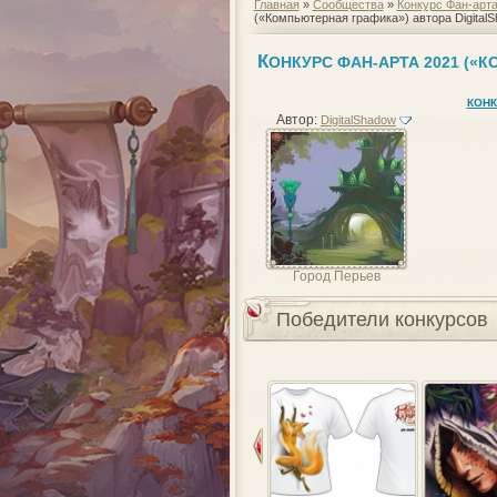
Главная
»
Сообщества
»
Конкурс Фан-арт
(«Компьютерная графика») автора Digital
К
ОНКУРС ФАН-АРТА 2021 («
КОНК
Автор:
DigitalShadow
Город Перьев
Победители конкурсов