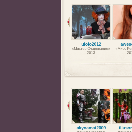
ulolo2012
awes
«Мистер Очарование»
«Мисс Per
2013
20
akynamat2009
illuso