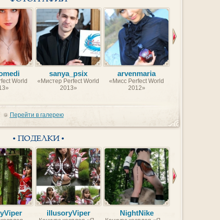
omedi
sanya_psix
arvenmaria
Uterly
fect World
«Мистер Perfect World
«Мисс Perfect World
«Мистер Perfect
13»
2013»
2012»
2012»
Перейти в галерею
• ПОДЕЛКИ •
ryViper
illusoryViper
NightNike
Moonris