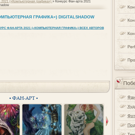
а 2021 («Компьютерная графика»)
» Конкурс Фан-арта 2021
Shadow
Кон
КОМПЬЮТЕРНАЯ ГРАФИКА») DIGITALSHADOW
Кон
УРС ФАН-АРТА 2021 («КОМПЬЮТЕРНАЯ ГРАФИКА») ВСЕХ АВТОРОВ
Кон
Perf
Про
Побе
Фан
• ФАН-АРТ •
Худ
Фот
Под
Тек