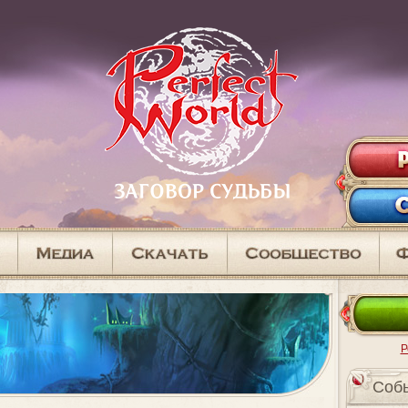
Р
Cоб