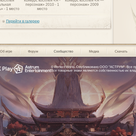
 косплея
Конкурс косплея «Я -
Конкурс косплея «Я —
«Поле боя» - 1 
льная
персонаж» 2010 - 1
персонаж» 2009
» - 1 место
место
Перейти в галерею
Об игре
Форум
Сообщество
Медиа
Скачать
© Perfect World. Опубликовано
ООО "АСТРУМ"
. Все 
Все товарные знаки являются собственностью их вла