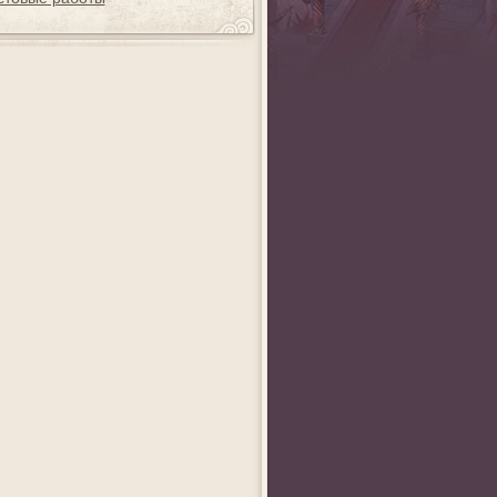
ag
Анна Викторовна
Wedm
Shliapa_Red
а 2012
«Создай совершенный
Фестиваль хайку
«Нарисуй свой мир!» 
я
аватар!» - 1 место
1 место
ная
место
__AurorA__
Anreda
xxxDARxxx
льного
«Ах, эта свадьба,
Конкурс поздравлений
«Напугай монстра» - 
свадьба, свадьба...»
- 1 место
место