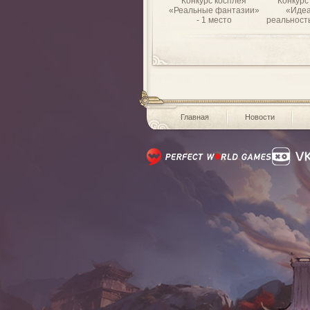
Конкурс косплея
Конкурс
«Реальные фантазии»
«Идеа
- 1 место
реальность
Главная
Новости