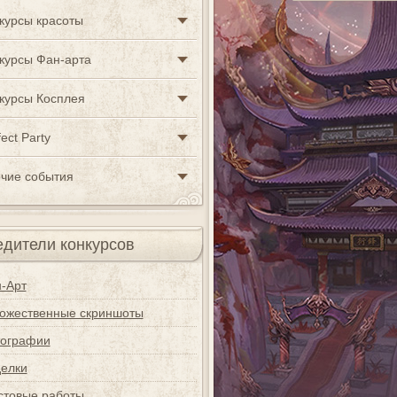
курсы красоты
курсы Фан-арта
курсы Косплея
ect Party
чие события
дители конкурсов
-Арт
ожественные скриншоты
ографии
елки
стовые работы