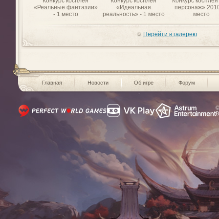
Конкурс косплея
Конкурс косплея
Конкурс косплея
«Реальные фантазии»
«Идеальная
персонаж» 2010
- 1 место
реальность» - 1 место
место
Перейти в галерею
Главная
Новости
Об игре
Форум
©
В