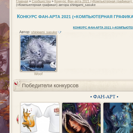
Главная
»
Сообщества
»
Конкурс Фан-арта 2021 («Компьютерная графика»)
(«Компьютерная графика») автора shinigami_sasuke
К
ОНКУРС ФАН-АРТА 2021 («КОМПЬЮТЕРНАЯ ГРАФИКА
КОНКУРС ФАН-АРТА 2021 («КОМПЬЮТЕ
Автор:
shinigami_sasuke
Woof
Победители конкурсов
• ФАН-АРТ •