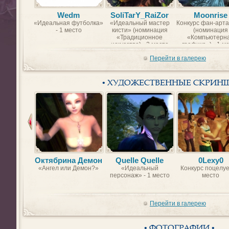
Wedm
SoliTarY_RaiZor
Moonrise
«Идеальная футболка»
«Идеальный мастер
Конкурс фан-арта
- 1 место
кисти» (номинация
(номинация
«Традиционное
«Компьютерн
искусство) - 2 место
графика») - 1 м
Перейти в галерею
• ХУДОЖЕСТВЕННЫЕ СКРИН
Октябрина Демон
Quelle Quelle
0Lexy0
«Ангел или Демон?»
«Идеальный
Конкурс поцелуе
персонаж» - 1 место
место
Перейти в галерею
• ФОТОГРАФИИ •