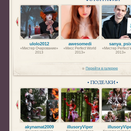
ulolo2012
awesomedi
sanya_psi
«Мистер Очарование»
«Мисс Perfect World
«Мистер Perfect 
2013
2013»
2013»
Перейти в галерею
• ПОДЕЛКИ •
akynamat2009
illusoryViper
illusoryVip