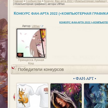
Главная
»
Сообщества
»
Конкурс Фан-арта 2022 («Компьютерная графика»)
(«Компьютерная графика») автора UIlHan
К
ОНКУРС ФАН-АРТА 2022 («КОМПЬЮТЕРНАЯ ГРАФИКА
КОНКУРС ФАН-АРТА 2022 («КОМПЬЮТЕ
Автор:
UIlHan
Принцесса Лунная
Кош
Победители конкурсов
• ФАН-АРТ •