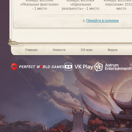
Конкурс косплея
Конкурс косплея
Конкурс косплея
«Реальные фантазии»
«Идеальная
персонаж» 2010
- 1 место
реальность» - 1 место
место
Перейти в галерею
Главная
Новости
Об игре
Форум
©
В