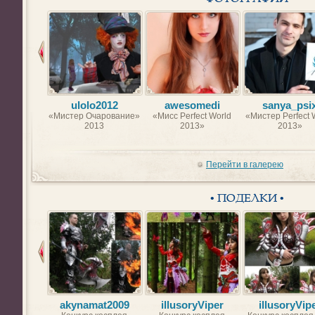
ulolo2012
awesomedi
sanya_psi
«Мистер Очарование»
«Мисс Perfect World
«Мистер Perfect 
2013
2013»
2013»
Перейти в галерею
• ПОДЕЛКИ •
akynamat2009
illusoryViper
illusoryVip