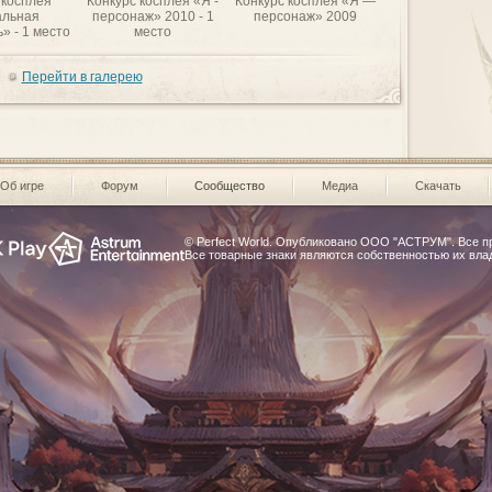
 косплея
Конкурс косплея «Я -
Конкурс косплея «Я —
«Поле боя» - 1 
льная
персонаж» 2010 - 1
персонаж» 2009
» - 1 место
место
Перейти в галерею
Об игре
Форум
Сообщество
Медиа
Скачать
© Perfect World. Опубликовано
ООО "АСТРУМ"
. Все 
Все товарные знаки являются собственностью их вла