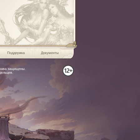
место
«Идеальная елка» -1
«Идеальный
Конкурс фигур из снег
место
Хэллоуин»
и льда
Поддержка
Документы
права защищены.
дельцев.