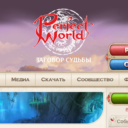
Р
Cоб