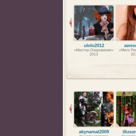
ulolo2012
awes
«Мистер Очарование»
«Мисс Per
2013
20
akynamat2009
illuso