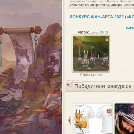
Главная
»
Сообщества
»
Конкурс Фан-арт
(«Компьютерная графика») автора Laimon
К
ОНКУРС ФАН-АРТА 2022 («
КОНК
Автор:
Laimon05
У наставника
Победители конкурсов