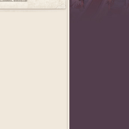
ag
Анна Викторовна
Wedm
Shliapa_Red
а 2012
«Создай совершенный
Фестиваль хайку
«Нарисуй свой мир!» 
я
аватар!» - 1 место
1 место
ная
место
__AurorA__
Anreda
xxxDARxxx
льного
«Ах, эта свадьба,
Конкурс поздравлений
«Напугай монстра» - 
свадьба, свадьба...»
- 1 место
место