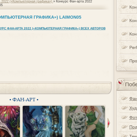
а 2022 («Компьютерная графика»)
» Конкурс Фан-арта 2022
05
Кон
КОМПЬЮТЕРНАЯ ГРАФИКА») LAIMON05
Кон
УРС ФАН-АРТА 2022 («КОМПЬЮТЕРНАЯ ГРАФИКА») ВСЕХ АВТОРОВ
Кон
Perf
Про
Побе
Фан
• ФАН-АРТ •
Худ
Фот
Под
Тек