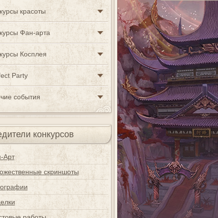
курсы красоты
курсы Фан-арта
курсы Косплея
ect Party
чие события
дители конкурсов
-Арт
ожественные скриншоты
ографии
елки
стовые работы