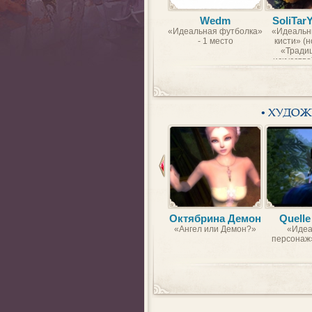
Wedm
SoliTar
«Идеальная футболка»
«Идеальн
- 1 место
кисти» (
«Тради
искусство)
• ХУДО
Октябрина Демон
Quelle
«Ангел или Демон?»
«Идеа
персонаж»