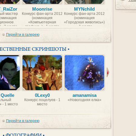
Y_RaiZor
Moonrise
MYNchild
BorntoFr
ый мастер
Конкурс фан-арта 2012
Конкурс фан-арта 2012
Конкурс фан-арт
номинация
(номинация
(номинация
(номинаци
ционное
«Компьютерная
«Городская живопись»)
«Компьютер
 - 2 место
графика») - 1 место
- 1 место
графика») - 2 
Перейти в галерею
ЖЕСТВЕННЫЕ СКРИНШОТЫ •
 Quelle
0Lexy0
amanamisa
VBVB
льный
Конкурс поцелуев - 1
«Новогодняя елка»
Красавицы Идеа
 - 1 место
место
Мира
Перейти в галерею
• ФОТОГРАФИИ •