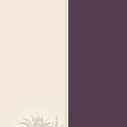
AngelAlice
andychance
Koneko-chan
 World
«Мисс Perfect World
«Мистер Perfect World
«Мисс Perfect World
2011»
2011»
2009»
e
ElleZ
Shliapa_Red
Krinolin