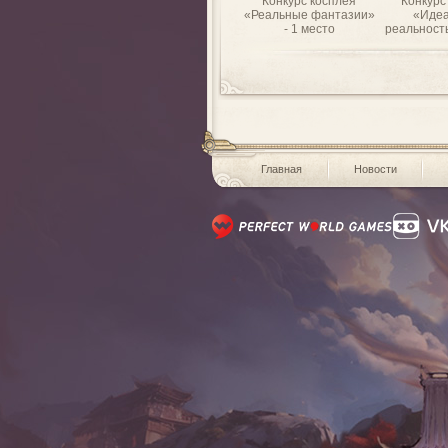
Конкурс косплея
Конкурс
«Реальные фантазии»
«Идеа
- 1 место
реальность
Главная
Новости