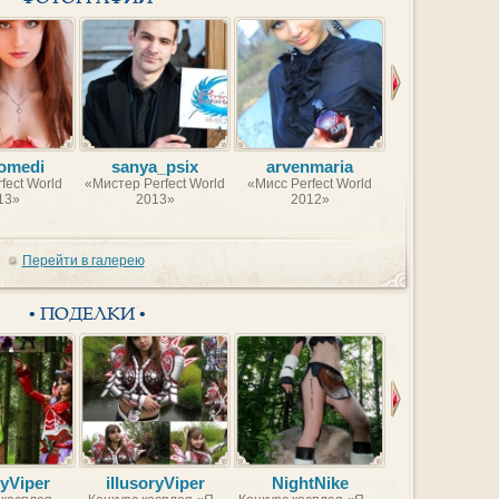
omedi
sanya_psix
arvenmaria
Uterly
fect World
«Мистер Perfect World
«Мисс Perfect World
«Мистер Perfect
13»
2013»
2012»
2012»
Перейти в галерею
• ПОДЕЛКИ •
ryViper
illusoryViper
NightNike
Moonris