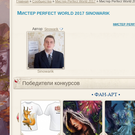
Главная
»
Сообщества
»
Мистер Perfect World 2017
» Мистер Perfect World 2
М
ИСТЕР PERFECT WORLD 2017 SINOWARIK
МИСТЕР PERF
Автор:
Sinowarik
Sinowarik
Победители конкурсов
• ФАН-АРТ •