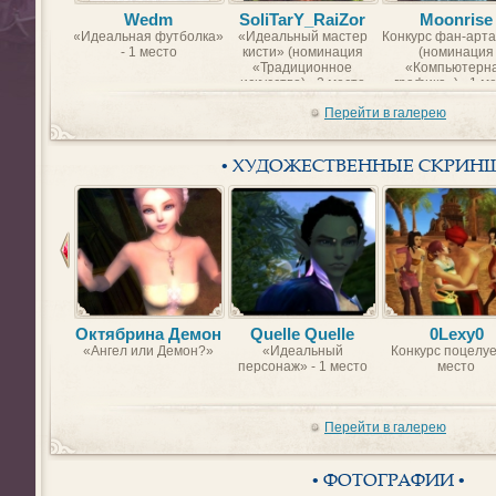
Wedm
SoliTarY_RaiZor
Moonrise
«Идеальная футболка»
«Идеальный мастер
Конкурс фан-арта
- 1 место
кисти» (номинация
(номинация
«Традиционное
«Компьютерн
искусство) - 2 место
графика») - 1 м
Перейти в галерею
• ХУДОЖЕСТВЕННЫЕ СКРИН
Октябрина Демон
Quelle Quelle
0Lexy0
«Ангел или Демон?»
«Идеальный
Конкурс поцелуе
персонаж» - 1 место
место
Перейти в галерею
• ФОТОГРАФИИ •