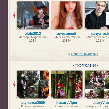
ulolo2012
awesomedi
sanya_psi
«Мистер Очарование»
«Мисс Perfect World
«Мистер Perfect 
2013
2013»
2013»
Перейти в галерею
• ПОДЕЛКИ •
akynamat2009
illusoryViper
illusoryVip
Конкурс косплея
Конкурс косплея
Конкурс косплея