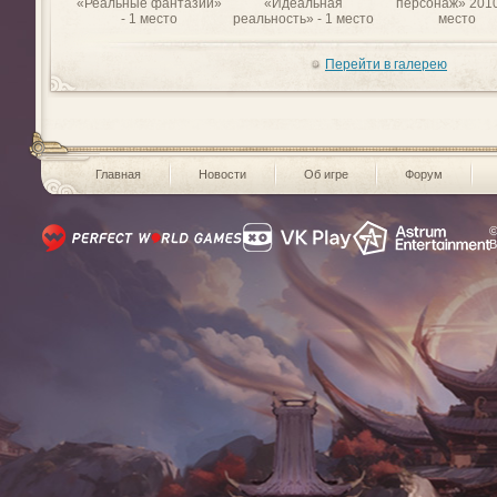
«Реальные фантазии»
«Идеальная
персонаж» 2010
- 1 место
реальность» - 1 место
место
Перейти в галерею
Главная
Новости
Об игре
Форум
©
В