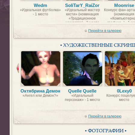
Wedm
SoliTarY_RaiZor
Moonrise
«Идеальная футболка»
«Идеальный мастер
Конкурс фан-арта
- 1 место
кисти» (номинация
(номинация
«Традиционное
«Компьютерн
искусство) - 2 место
графика») - 1 м
Перейти в галерею
• ХУДОЖЕСТВЕННЫЕ СКРИН
Октябрина Демон
Quelle Quelle
0Lexy0
«Ангел или Демон?»
«Идеальный
Конкурс поцелуе
персонаж» - 1 место
место
Перейти в галерею
• ФОТОГРАФИИ •