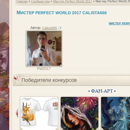
Главная
»
Сообщества
»
Мистер Perfect World 2017
» Мистер Perfect World 2
М
ИСТЕР PERFECT WORLD 2017 CALISTA666
МИСТЕР PERF
Автор:
Calista666
PW2017
Победители конкурсов
• ФАН-АРТ •