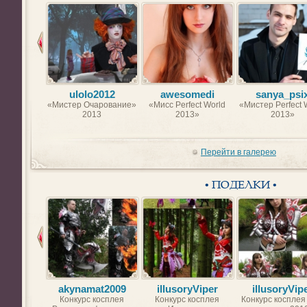
ulolo2012
awesomedi
sanya_psi
«Мистер Очарование»
«Мисс Perfect World
«Мистер Perfect 
2013
2013»
2013»
Перейти в галерею
• ПОДЕЛКИ •
akynamat2009
illusoryViper
illusoryVip
Конкурс косплея
Конкурс косплея
Конкурс косплея