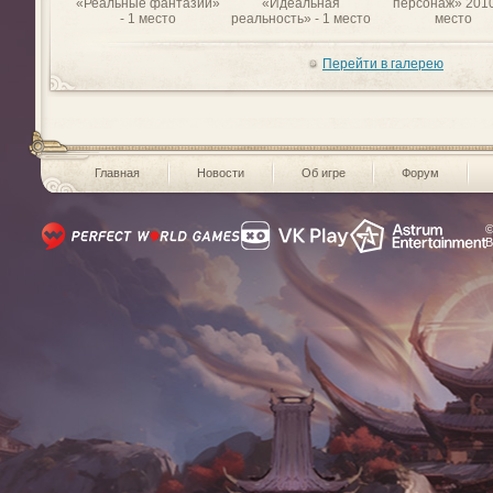
«Реальные фантазии»
«Идеальная
персонаж» 2010
- 1 место
реальность» - 1 место
место
Перейти в галерею
Главная
Новости
Об игре
Форум
©
В