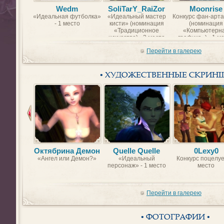
Wedm
SoliTarY_RaiZor
Moonrise
«Идеальная футболка»
«Идеальный мастер
Конкурс фан-арта
- 1 место
кисти» (номинация
(номинация
«Традиционное
«Компьютерн
искусство) - 2 место
графика») - 1 м
Перейти в галерею
• ХУДОЖЕСТВЕННЫЕ СКРИН
Октябрина Демон
Quelle Quelle
0Lexy0
«Ангел или Демон?»
«Идеальный
Конкурс поцелуе
персонаж» - 1 место
место
Перейти в галерею
• ФОТОГРАФИИ •