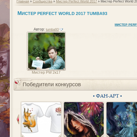
Главная
»
Сообщества
»
Мистер Perfect World 2017
» Мистер Perfect World 2
М
ИСТЕР PERFECT WORLD 2017 TUMBA93
МИСТЕР PERF
Автор:
tumba93
Мистер PW 2к17
Победители конкурсов
• ФАН-АРТ •