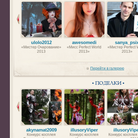
ulolo2012
awesomedi
sanya_psi
«Мистер Очарование»
«Мисс Perfect World
«Мистер Perfect 
2013
2013»
2013»
Перейти в галерею
• ПОДЕЛКИ •
akynamat2009
illusoryViper
illusoryVip
Конкурс косплея
Конкурс косплея
Конкурс косплея