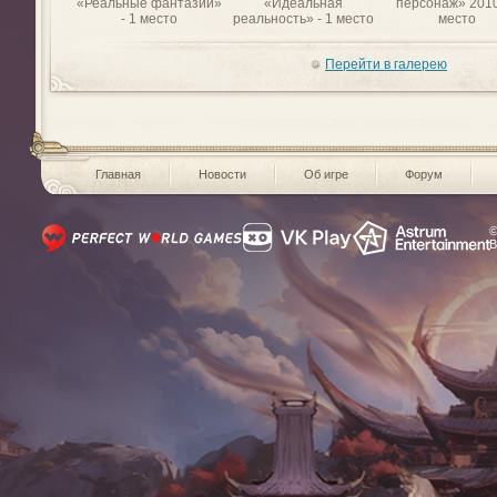
«Реальные фантазии»
«Идеальная
персонаж» 2010
- 1 место
реальность» - 1 место
место
Перейти в галерею
Главная
Новости
Об игре
Форум
©
В