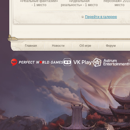
«Реальные фантазии»
«Идеальная
персонаж» 2010
- 1 место
реальность» - 1 место
место
Перейти в галерею
Главная
Новости
Об игре
Форум
©
В