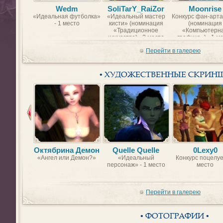
Wedm
SoliTarY_RaiZor
Moonrise
«Идеальная футболка»
«Идеальный мастер
Конкурс фан-арта
- 1 место
кисти» (номинация
(номинация
«Традиционное
«Компьютерн
искусство) - 2 место
графика») - 1 м
Перейти в галерею
• ХУДОЖЕСТВЕННЫЕ СКРИН
Октябрина Демон
Quelle Quelle
0Lexy0
«Ангел или Демон?»
«Идеальный
Конкурс поцелуе
персонаж» - 1 место
место
Перейти в галерею
• ФОТОГРАФИИ •