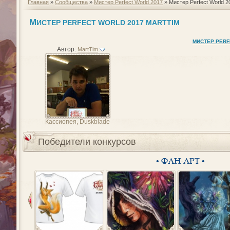
Главная
»
Сообщества
»
Мистер Perfect World 2017
» Мистер Perfect World 2
М
ИСТЕР PERFECT WORLD 2017 MARTTIM
МИСТЕР PERF
Автор:
MartTim
Кассиопея, Duskblade
Победители конкурсов
• ФАН-АРТ •