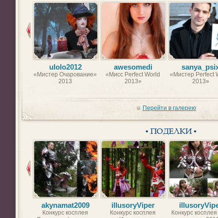
ulolo2012
awesomedi
sanya_psi
«Мистер Очарование»
«Мисс Perfect World
«Мистер Perfect 
2013
2013»
2013»
Перейти в галерею
• ПОДЕЛКИ •
akynamat2009
illusoryViper
illusoryVip
Конкурс косплея
Конкурс косплея
Конкурс косплея