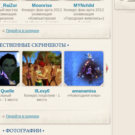
Y_RaiZor
Moonrise
MYNchild
BorntoFr
ый мастер
Конкурс фан-арта 2012
Конкурс фан-арта 2012
Конкурс фан-арт
номинация
(номинация
(номинация
(номинаци
ционное
«Компьютерная
«Городская живопись»)
«Компьютер
 - 2 место
графика») - 1 место
- 1 место
графика») - 2 
Перейти в галерею
ЖЕСТВЕННЫЕ СКРИНШОТЫ •
 Quelle
0Lexy0
amanamisa
VBVB
льный
Конкурс поцелуев - 1
«Новогодняя елка»
Красавицы Идеа
 - 1 место
место
Мира
Перейти в галерею
• ФОТОГРАФИИ •