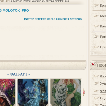
orld 2025
» Мистер Perfect World 2025 автора molotok_pro
Кон
25 MOLOTOK_PRO
Кон
МИСТЕР PERFECT WORLD 2025 ВСЕХ АВТОРОВ
Кон
Perf
Про
Побе
• ФАН-АРТ •
Фан
Худ
Фот
Под
Тек