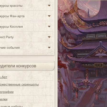
курсы красоты
курсы Фан-арта
курсы Косплея
ect Party
чие события
дители конкурсов
-Арт
ожественные скриншоты
ографии
елки
стовые работы