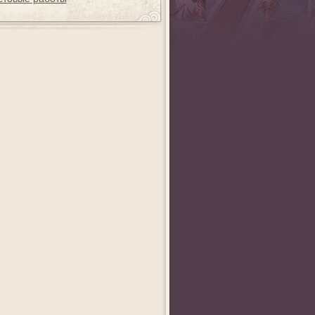
ag
Анна Викторовна
Wedm
Shliapa_Red
а 2012
«Создай совершенный
Фестиваль хайку
«Нарисуй свой мир!» 
я
аватар!» - 1 место
1 место
ная
место
__AurorA__
Anreda
xxxDARxxx
льного
«Ах, эта свадьба,
Конкурс поздравлений
«Напугай монстра» - 
свадьба, свадьба...»
- 1 место
место