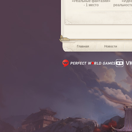
«Реальные фантазии»
«Идеа
- 1 место
реальность
Главная
Новости