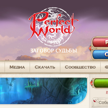
Р
Cоб