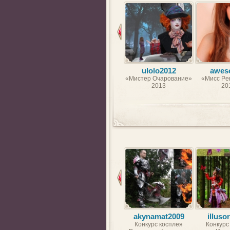
ulolo2012
awes
«Мистер Очарование»
«Мисс Per
2013
20
akynamat2009
illuso
Конкурс косплея
Конкурс