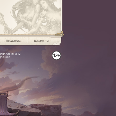
место
Хэллоуин»
и льда
Поддержка
Документы
права защищены.
дельцев.