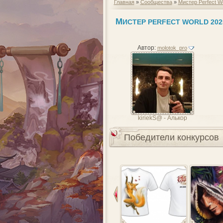
Главная
»
Сообщества
»
Мистер Perfect W
М
ИСТЕР PERFECT WORLD 20
Автор:
molotok_pro
kiriekS@ - Алькор
Победители конкурсов