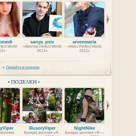
omedi
sanya_psix
arvenmaria
Uterly
fect World
«Мистер Perfect World
«Мисс Perfect World
«Мистер Perfect
13»
2013»
2012»
2012»
Перейти в галерею
• ПОДЕЛКИ •
ryViper
illusoryViper
NightNike
Moonris
 косплея
Конкурс косплея «Я -
Конкурс косплея «Я —
«Поле боя» - 1 