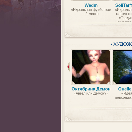
Wedm
SoliTar
«Идеальная футболка»
«Идеальн
- 1 место
кисти» (
«Тради
искусство)
• ХУДО
Октябрина Демон
Quelle
«Ангел или Демон?»
«Идеа
персонаж»