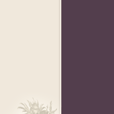
AngelAlice
andychance
Koneko-chan
 World
«Мисс Perfect World
«Мистер Perfect World
«Мисс Perfect World
2011»
2011»
2009»
e
ElleZ
Shliapa_Red
Krinolin
место
«Идеальная елка» -1
«Идеальный
Конкурс фигур из снег