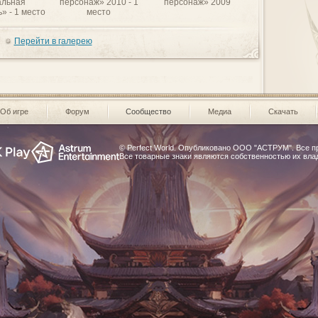
льная
персонаж» 2010 - 1
персонаж» 2009
» - 1 место
место
Перейти в галерею
Об игре
Форум
Сообщество
Медиа
Скачать
© Perfect World. Опубликовано
ООО "АСТРУМ"
. Все 
Все товарные знаки являются собственностью их вла