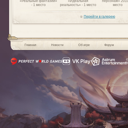
«Реальные фантазии»
«Идеальная
персонаж» 2010
- 1 место
реальность» - 1 место
место
Перейти в галерею
Главная
Новости
Об игре
Форум
©
В