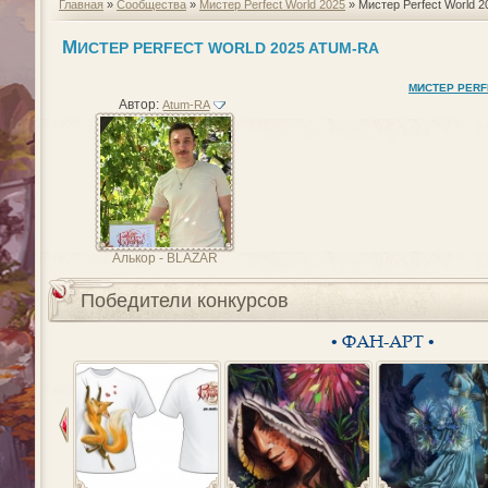
Главная
»
Сообщества
»
Мистер Perfect World 2025
» Мистер Perfect World 
М
ИСТЕР PERFECT WORLD 2025 ATUM-RA
МИСТЕР PERF
Автор:
Atum-RA
Алькор - BLAZAR
Победители конкурсов
• ФАН-АРТ •