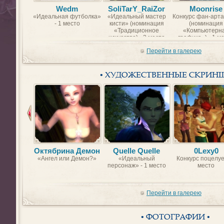
Wedm
SoliTarY_RaiZor
Moonrise
«Идеальная футболка»
«Идеальный мастер
Конкурс фан-арта
- 1 место
кисти» (номинация
(номинация
«Традиционное
«Компьютерн
искусство) - 2 место
графика») - 1 м
Перейти в галерею
• ХУДОЖЕСТВЕННЫЕ СКРИН
Октябрина Демон
Quelle Quelle
0Lexy0
«Ангел или Демон?»
«Идеальный
Конкурс поцелуе
персонаж» - 1 место
место
Перейти в галерею
• ФОТОГРАФИИ •