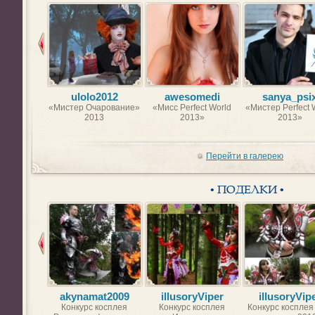
ulolo2012
awesomedi
sanya_psi
«Мистер Очарование»
«Мисс Perfect World
«Мистер Perfect 
2013
2013»
2013»
Перейти в галерею
• ПОДЕЛКИ •
akynamat2009
illusoryViper
illusoryVip
Конкурс косплея
Конкурс косплея
Конкурс косплея